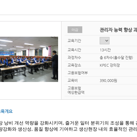
관리자 능력 향상 
마감
교육기간
교육시간
13시간
과정차수
총 6차수(홀수달 진행)
교육장소
KPEC 강의장
고용보험여부
교육비
390,000원
고용보험
예상환급액
교육개요
장 낭비 개선 역량을 강화시키며
,
즐거운 일터 분위기의 조성을 통해
량강화와 생산성
,
품질 향상에 기여하고 생산현장 내의 효율적인 관