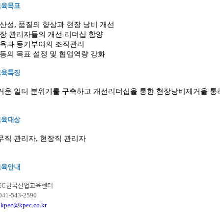
교육목표
산성
,
품질의 향상과 현장 낭비 개선
장 관리자들의 개선 리더십 함양
욕과 동기부여의 조직관리
동의 목표 설정 및
협업역량
강화
교육특징
거운 일터 분위기를 구축하고 개선리더십을 통한 현장낭비제거을 통
교육대상
무직 관리자
,
현장직
관리자
교육안내
EC
한국산업교육센터
 041-543-2590
)
kpec@kpec.co.kr